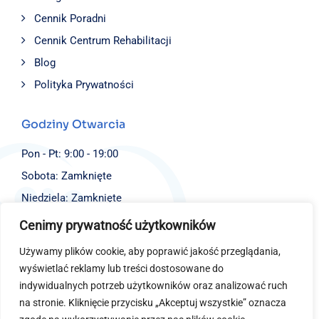
Cennik Poradni
Cennik Centrum Rehabilitacji
Blog
Polityka Prywatności
Godziny Otwarcia
Pon - Pt: 9:00 - 19:00
Sobota: Zamknięte
Niedziela: Zamknięte
Cenimy prywatność użytkowników
Dane Kontaktowe
Używamy plików cookie, aby poprawić jakość przeglądania,
Fundacja EJBISI
wyświetlać reklamy lub treści dostosowane do
ul. Św. Stanisława 4,
indywidualnych potrzeb użytkowników oraz analizować ruch
40-014 Katowice
na stronie. Kliknięcie przycisku „Akceptuj wszystkie” oznacza
(+48) 577 726 100