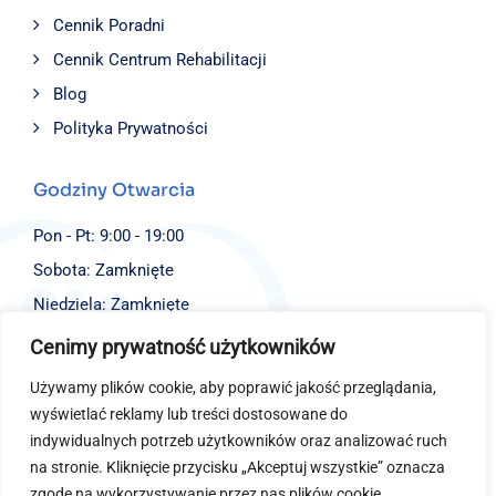
Cennik Poradni
Cennik Centrum Rehabilitacji
Blog
Polityka Prywatności
Godziny Otwarcia
Pon - Pt: 9:00 - 19:00
Sobota: Zamknięte
Niedziela: Zamknięte
Cenimy prywatność użytkowników
Dane Kontaktowe
Używamy plików cookie, aby poprawić jakość przeglądania,
Fundacja EJBISI
wyświetlać reklamy lub treści dostosowane do
ul. Św. Stanisława 4,
indywidualnych potrzeb użytkowników oraz analizować ruch
40-014 Katowice
na stronie. Kliknięcie przycisku „Akceptuj wszystkie” oznacza
(+48) 577 726 100
zgodę na wykorzystywanie przez nas plików cookie.