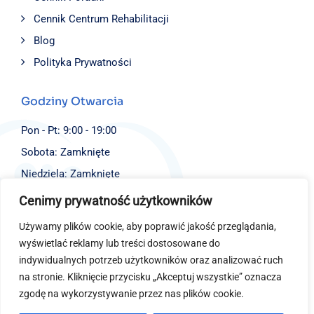
Cennik Centrum Rehabilitacji
Blog
Polityka Prywatności
Godziny Otwarcia
Pon - Pt: 9:00 - 19:00
Sobota: Zamknięte
Niedziela: Zamknięte
Cenimy prywatność użytkowników
Dane Kontaktowe
Używamy plików cookie, aby poprawić jakość przeglądania,
Fundacja EJBISI
wyświetlać reklamy lub treści dostosowane do
ul. Św. Stanisława 4,
indywidualnych potrzeb użytkowników oraz analizować ruch
40-014 Katowice
na stronie. Kliknięcie przycisku „Akceptuj wszystkie” oznacza
(+48) 577 726 100
zgodę na wykorzystywanie przez nas plików cookie.