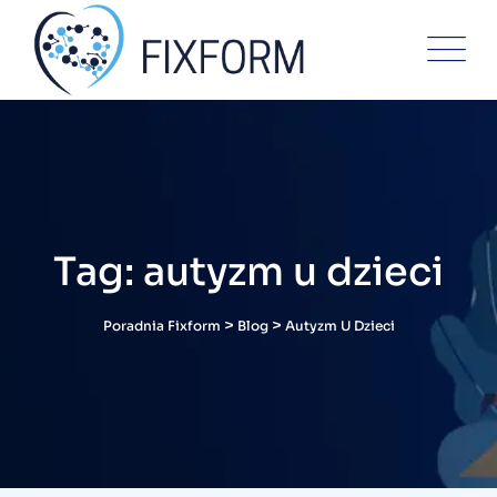
Skip
to
content
Tag: autyzm u dzieci
>
>
Poradnia Fixform
Blog
Autyzm U Dzieci