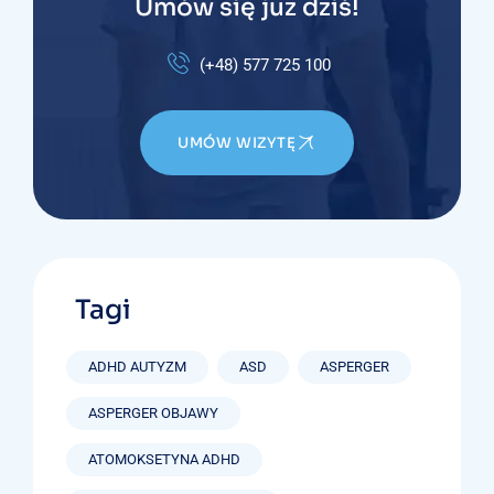
Umów się już dziś!
(+48) 577 725 100
UMÓW WIZYTĘ
Tagi
ADHD AUTYZM
ASD
ASPERGER
ASPERGER OBJAWY
ATOMOKSETYNA ADHD