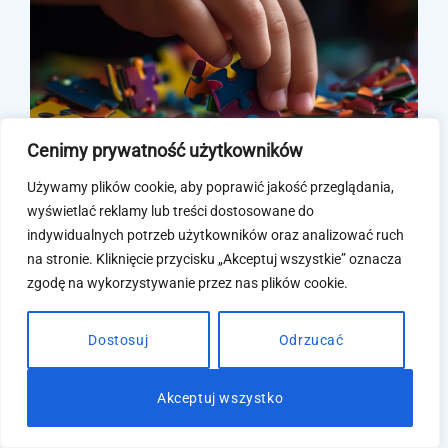
Cenimy prywatność użytkowników
Używamy plików cookie, aby poprawić jakość przeglądania,
wyświetlać reklamy lub treści dostosowane do
indywidualnych potrzeb użytkowników oraz analizować ruch
fot. freepik.com
na stronie. Kliknięcie przycisku „Akceptuj wszystkie” oznacza
zgodę na wykorzystywanie przez nas plików cookie.
Rola WWR w
spektrum autyzmu
Dostosuj
Odrzucać
Akceptuj wszystko
W przypadku dzieci ze spektrum autyzmu kluczowe
znaczenie ma jak najwcześniejsze rozpoznanie