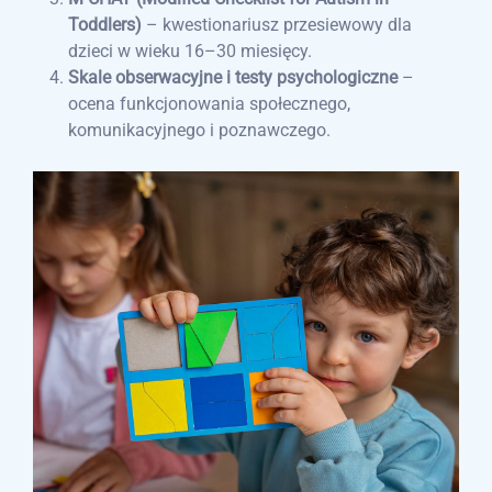
Toddlers)
– kwestionariusz przesiewowy dla
dzieci w wieku 16–30 miesięcy.
Skale obserwacyjne i testy psychologiczne
–
ocena funkcjonowania społecznego,
komunikacyjnego i poznawczego.