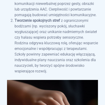
komunikacji niewerbalnej poprzez gesty, obrazki
lub urządzenia AAC. Cierpliwość i powtarzanie
pomagają budować umiejętności komunikacyjne.
Tworzenie spokojnych stref
z ograniczonymi
bodźcami (np. wyciszony pokój, słuchawki
wygłuszające) oraz unikanie nadmiernych świateł
czy hałasu wspiera potrzeby sensoryczne.
Rodzina odgrywa kluczową rolę, oferując wsparcie
emocjonalne i współpracując z terapeutami.
Szkoły powinny zapewniać edukację włączającą,
indywidualne plany nauczania oraz szkolenia dla
nauczycieli, by tworzyć spójne środowisko
wspierające rozwój.