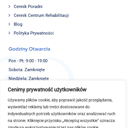
Cennik Poradni
Cennik Centrum Rehabilitacji
Blog
Polityka Prywatności
Godziny Otwarcia
Pon - Pt: 9:00 - 19:00
Sobota: Zamknięte
Niedziela: Zamknięte
Cenimy prywatność użytkowników
Dane Kontaktowe
Używamy plików cookie, aby poprawić jakość przeglądania,
Fundacja EJBISI
wyświetlać reklamy lub treści dostosowane do
ul. Św. Stanisława 4,
indywidualnych potrzeb użytkowników oraz analizować ruch
40-014 Katowice
na stronie. Kliknięcie przycisku „Akceptuj wszystkie” oznacza
(+48) 577 726 100
zgodę na wykorzystywanie przez nas plików cookie.