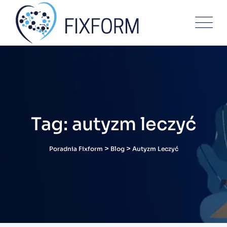
Skip
to
content
Tag: autyzm leczyć
>
>
Poradnia Fixform
Blog
Autyzm Leczyć