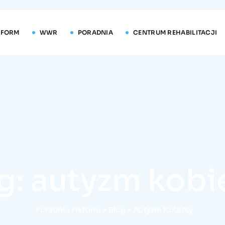
XFORM
WWR
PORADNIA
CENTRUM REHABILITACJI
g: autyzm kobi
Poradnia Fixform
>
Blog
>
Autyzm Kobiety