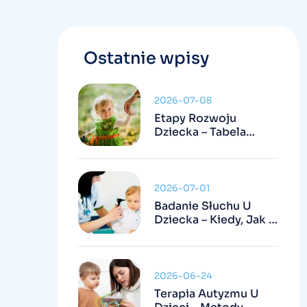
Ostatnie wpisy
2026-07-08
Etapy Rozwoju
Dziecka – Tabela
Kamieni Milowych I
Kiedy Się Niepokoić
2026-07-01
Badanie Słuchu U
Dziecka – Kiedy, Jak I
Czy Jest
Refundowane
2026-06-24
Terapia Autyzmu U